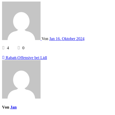
Von
Jan
16. Oktober 2024
4
0
Beitragsnavigation
Rabatt-Offensive bei Lidl
Von
Jan