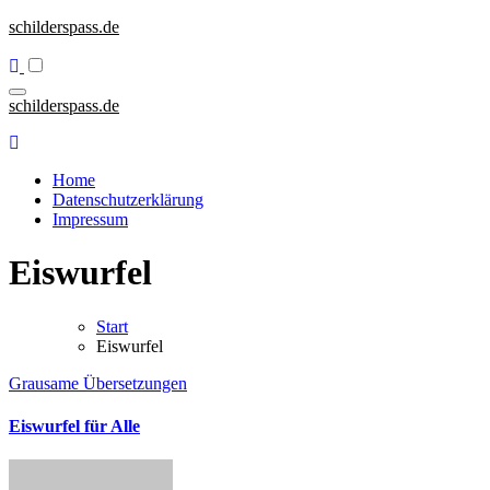
Zum
schilderspass.de
Inhalt
springen
schilderspass.de
Home
Datenschutzerklärung
Impressum
Eiswurfel
Start
Eiswurfel
Grausame Übersetzungen
Eiswurfel für Alle