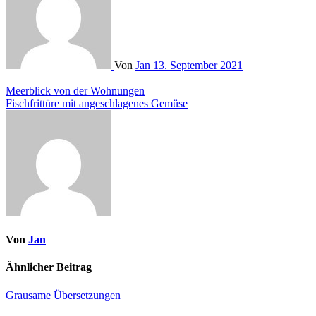
Von
Jan
13. September 2021
Beitragsnavigation
Meerblick von der Wohnungen
Fischfrittüre mit angeschlagenes Gemüse
Von
Jan
Ähnlicher Beitrag
Grausame Übersetzungen