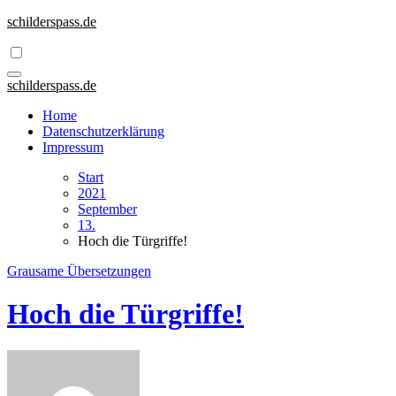
Zum
schilderspass.de
Inhalt
springen
schilderspass.de
Home
Datenschutzerklärung
Impressum
Start
2021
September
13.
Hoch die Türgriffe!
Grausame Übersetzungen
Hoch die Türgriffe!